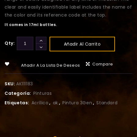
clear and easily identifiable label includes the name of
the color and its reference code at the top.
It comes in 17ml bottles.
Qty:
Añadir Al Carrito
Compare
Añadir A La Lista De Deseos
SKU:
AK111183
Categoría:
Pinturas
Etiquetas:
Acrílico
,
ak
,
Pintura 3Gen
,
Standard