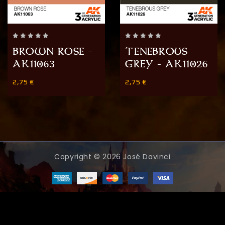
0
0
BROWN ROSE –
TENEBROUS
out
out
AK11063
GREY – AK11026
of
of
5
5
2,75
€
2,75
€
Copyright © 2026 José Davinci