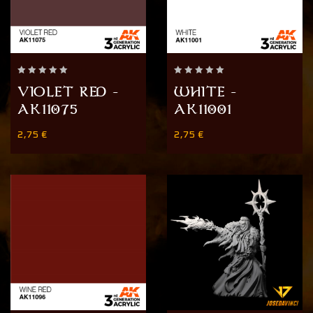
0
0
VIOLET RED –
WHITE –
out
out
AK11075
AK11001
of
of
5
5
2,75
€
2,75
€