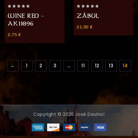
0
0
WINE RED –
ZÂBUL
out
out
AK11096
of
of
21,90
€
5
5
2,75
€
←
1
2
3
…
11
12
13
14
Copyright © 2026 José Davinci