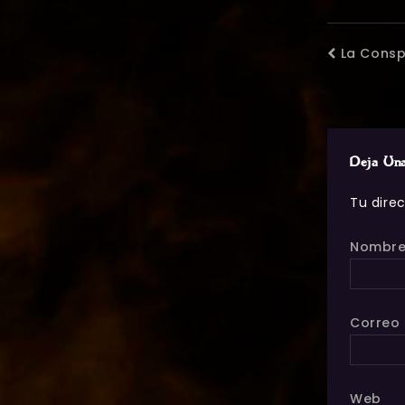
La Consp
Deja Un
Tu dire
Nombr
Correo 
Web