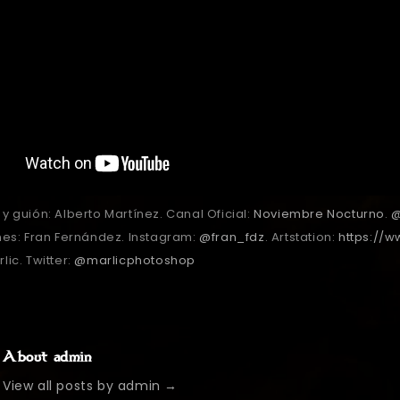
y guión: Alberto Martínez. Canal Oficial:
Noviembre Nocturno
.
@
ones: Fran Fernández. Instagram:
@fran_fdz
. Artstation:
https://w
lic. Twitter:
@marlicphotoshop
About admin
View all posts by admin
→