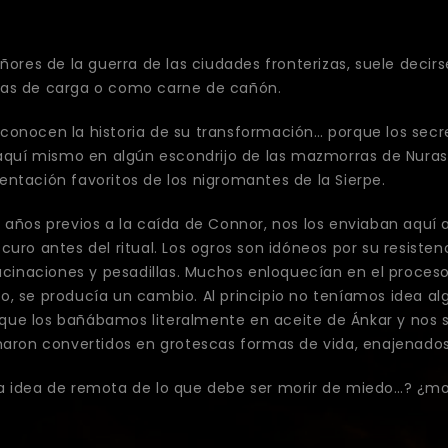
eñores de la guerra de las ciudades fronterizas, suele decir
as de carga o como carne de cañón.
conocen la historia de su transformación… porque los secr
 aquí mismo en algún escondrijo de las mazmorras de Nurash,
ntación favoritos de los nigromantes de la Sierpe.
 años previos a la caída de Connor, nos los enviaban aquí a
curo antes del ritual. Los ogros son idóneos por su resisten
alucinaciones y pesadillas. Muchos enloquecían en el proc
o, se producía un cambio. Al principio no teníamos idea a
sí que los bañábamos literalmente en aceite de Ánkar y no
inaron convertidos en grotescas formas de vida, enajenado
a idea de remota de lo que debe ser morir de miedo…? ¿mo