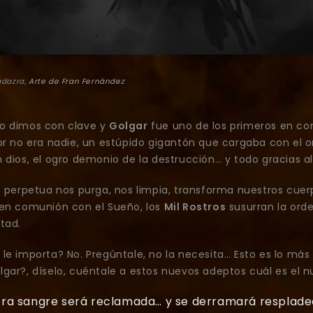
adazra,
Arte de Fran Fernández
o dimos con clave y
Golgar
fue uno de los primeros en co
or no era nadie, un estúpido gigantón que cargaba con el or
 dios, el ogro demonio de la destrucción… y todo gracias a
la perpetua nos purga, nos limpia, transforma nuestros cue
 en comunión con el Sueño, los
Mil Rostros
susurran la ord
tad.
le importa? No. Pregúntale, no la necesita… Esto es lo má
gar?, díselo, cuéntale a estos nuevos adeptos cuál es el nu
ra sangre será reclamada… y se derramará resplade