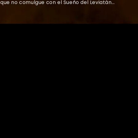
que no comulgue con el Sueño del Leviatán…