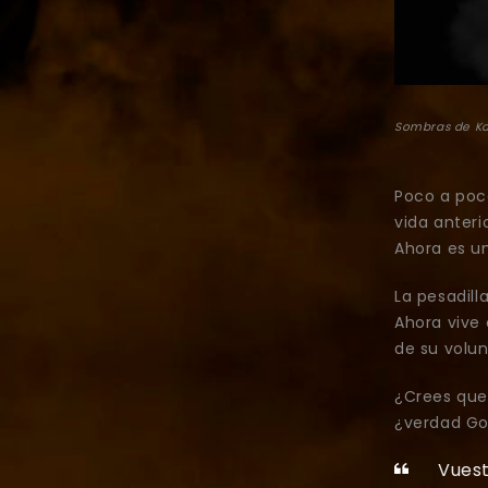
Sombras de K
Poco a poc
vida anteri
Ahora es un
La pesadil
Ahora vive
de su volun
¿Crees que 
¿verdad Gol
Vuest