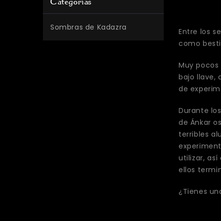
Categorías
Sombras de Kadazra
Entre los s
como besti
Muy pocos 
bajo llave,
de experime
Durante los
de Ánkar os
terribles 
experiment
utilizar, a
ellos term
¿Tienes un